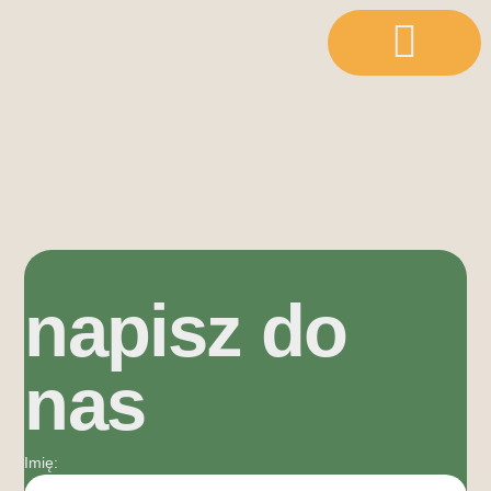
napisz do
nas
Imię: