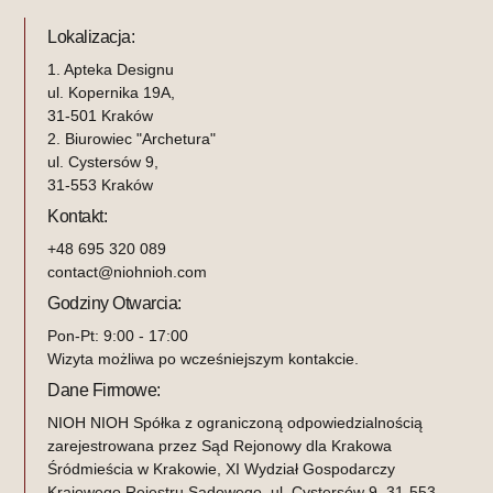
Lokalizacja:
1. Apteka Designu
ul. Kopernika 19A,
31-501 Kraków
2. Biurowiec "Archetura"
ul. Cystersów 9,
31-553 Kraków
Kontakt:
+48 695 320 089
contact@niohnioh.com
Godziny Otwarcia:
Pon-Pt: 9:00 - 17:00
Wizyta możliwa po wcześniejszym kontakcie.
Dane Firmowe:
NIOH NIOH Spółka z ograniczoną odpowiedzialnością
zarejestrowana przez Sąd Rejonowy dla Krakowa
Śródmieścia w Krakowie, XI Wydział Gospodarczy
Krajowego Rejestru Sądowego. ul. Cystersów 9, 31-553