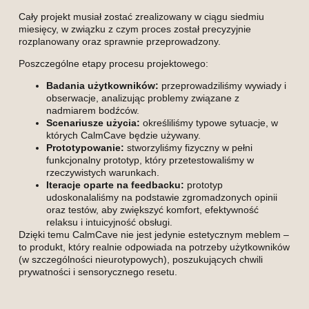
Cały projekt musiał zostać zrealizowany w ciągu siedmiu
miesięcy, w związku z czym proces został precyzyjnie
rozplanowany oraz sprawnie przeprowadzony.
Poszczególne etapy procesu projektowego:
Badania użytkowników:
przeprowadziliśmy wywiady i
obserwacje, analizując problemy związane z
nadmiarem bodźców.
Scenariusze użycia:
określiliśmy typowe sytuacje, w
których CalmCave będzie używany.
Prototypowanie:
stworzyliśmy fizyczny w pełni
funkcjonalny prototyp, który przetestowaliśmy w
rzeczywistych warunkach.
Iteracje oparte na feedbacku:
prototyp
udoskonalaliśmy na podstawie zgromadzonych opinii
oraz testów, aby zwiększyć komfort, efektywność
relaksu i intuicyjność obsługi.
Dzięki temu CalmCave nie jest jedynie estetycznym meblem –
to produkt, który realnie odpowiada na potrzeby użytkowników
(w szczególności nieurotypowych), poszukujących chwili
prywatności i sensorycznego resetu.
3. Badania użytkowników