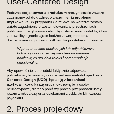
User-Centered Design
Podczas
projektowania produktu
w naszym studio zawsze
zaczynamy od
dokładnego zrozumienia problemu
użytkownika
. W przypadku CalmCave na warsztat zostało
wzięte zagadnienie przestymulowania w przestrzeniach
publicznych, a głównym celem było stworzenie produktu, który
zapewniłby ograniczające bodźce zewnętrzne oraz
dostosowane do potrzeb użytkownika przytulne schronienie.
W przestrzeniach publicznych lub półpublicznych
ludzie są coraz częściej narażeni na nadmiar
bodźców, co utrudnia relaks i samoregulację
emocjonalną.
Aby upewnić się, że produkt faktycznie odpowiada na
potrzeby użytkowników, zastosowaliśmy metodologię
User-
Centered Design (UCD)
, łącząc ją z
badaniami
użytkowników
. Naszą grupą fokusową były osoby
neuroatypowe, dlatego poniższy proces przeprowadziliśmy
razem z młodzieżą oraz opiekunami z oddziału klinicznego
psychiatrii.
2. Proces projektowy