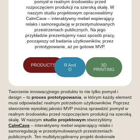
pomysł w realnym środowisku przed
rozpoczęciem produkcji na szeroką skalę. W
naszym studiu projektowym opracowaliśmy
CalmCave – interaktywny mebel wspierający
relaks i samoregulację w przestymulowanych
przestrzeniach publicznych. Na jego
przykładzie prezentujemy nasz sposób pracy,
począwszy od badania użytkowników, przez
prototypowanie, aż po gotowe MVP.
PRODUCTS
R And
3D
D
PRINTING
Tworzenie innowacyjnego produktu to nie tylko pomysł i
design – to
proces prototypowania
, w którym każdy element
musi odpowiadać realnym potrzebom użytkowników. Poprzez
stworzenie wysokiej jakości MVP można sprawdzić pomysł w
realnym środowisku przed rozpoczęciem produkcji na szeroką
skalę. W naszym
studio projektowym
stworzyliśmy
CalmCave
– interaktywny mebel wspierający relaks i
samoregulację w przestymulowanych przestrzeniach
publicznych. Ten multidyscyplinarny projekt doskonale